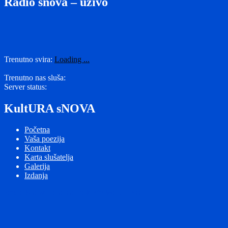
Radio snova – uživo
Trenutno svira:
Loading ...
Trenutno nas sluša:
Server status:
KultURA sNOVA
Početna
Vaša poezija
Kontakt
Karta slušatelja
Galerija
Izdanja
Radio Snova
Ponosno pokreće WordPress