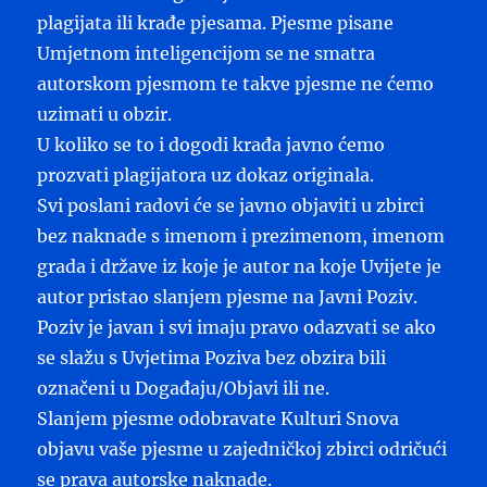
plagijata ili krađe pjesama. Pjesme pisane
Umjetnom inteligencijom se ne smatra
autorskom pjesmom te takve pjesme ne ćemo
uzimati u obzir.
U koliko se to i dogodi krađa javno ćemo
prozvati plagijatora uz dokaz originala.
Svi poslani radovi će se javno objaviti u zbirci
bez naknade s imenom i prezimenom, imenom
grada i države iz koje je autor na koje Uvijete je
autor pristao slanjem pjesme na Javni Poziv.
Poziv je javan i svi imaju pravo odazvati se ako
se slažu s Uvjetima Poziva bez obzira bili
označeni u Događaju/Objavi ili ne.
Slanjem pjesme odobravate Kulturi Snova
objavu vaše pjesme u zajedničkoj zbirci odričući
se prava autorske naknade.