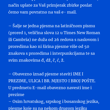
način uplate za Vaš primjerak zbirke poslat
ćemo vam povratno na vaš e- mail.
– Šalje se jedna pjesma na latiničnom pismu
(prored 1, veličina slova 12 u Times New Roman
ili Cambria) ne duža od 26 redova s naslovom i
proredima kao ni širina pjesme više od 50
znakova s proredima i interpunkcijama te sa
svim znakovima đ, dž, č, ć, ž.
– Obavezno iznad pjesme staviti IME I
PREZIME, ULICA I BR. MJESTO I BROJ POŠTE.
U predmetu E-mail obavezno navesti ime i
prezime
– Osim hrvatskog, srpskog i bosanskog jezika,
pjesme koje su na nekom drugom jeziku