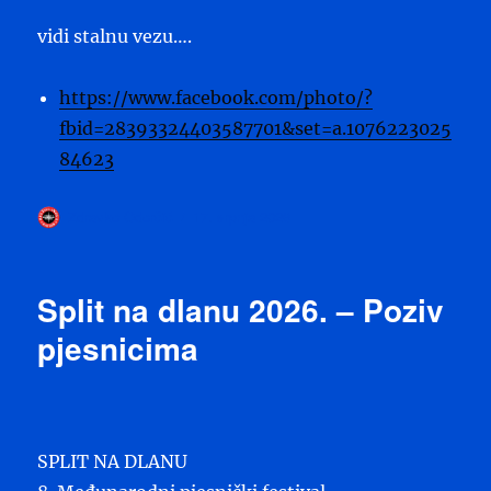
vidi stalnu vezu….
https://www.facebook.com/photo/?
fbid=28393324403587701&set=a.1076223025
84623
Autor
Objavljeno
Zdravko Odorčić
17. srpnja 2026
dana
Split na dlanu 2026. – Poziv
pjesnicima
SPLIT NA DLANU