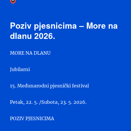
Autor
Objavljeno
Zdravko Odorčić
17. svibnja 2026
dana
Poziv pjesnicima – More na
dlanu 2026.
MORE NA DLANU
Jubilarni
15. Međunarodni pjesnički festival
Petak, 22. 5. /Subota, 23. 5. 2026.
POZIV PJESNICIMA