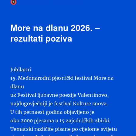
Autor
Objavljeno
Zdravko Odorčić
17. svibnja 2026
dana
More na dlanu 2026. –
rezultati poziva
Jubilarni
15. Međunarodni pjesnički festival More na
dlanu
uz Festival ljubavne poezije Valentinovo,
najdugovječniji je festival Kulture snova.
U tih petnaest godina objavljeno je
oko 2000 pjesama u 15 zajedničkih zbirki.
Tematski različite pisane po cijelome svijetu