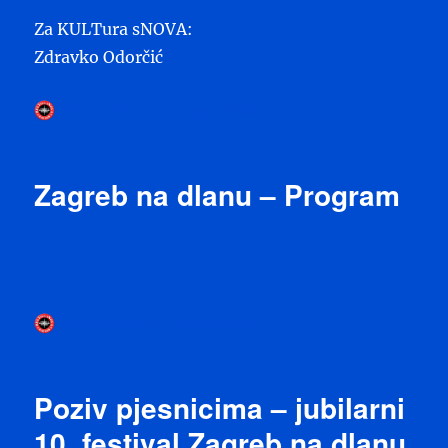
Za KULTura sNOVA:
Zdravko Odorčić
Autor
Objavljeno
Zdravko Odorčić
1. srpnja 2026
dana
Zagreb na dlanu – Program
Autor
Objavljeno
Zdravko Odorčić
23. lipnja 2026
dana
Poziv pjesnicima – jubilarni
10. festival Zagreb na dlanu