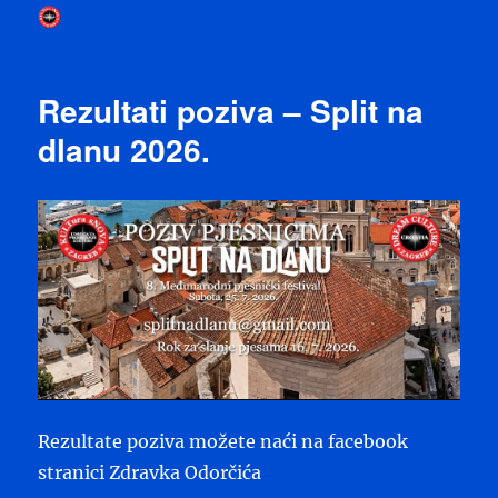
Autor
Objavljeno
Zdravko Odorčić
31. srpnja 2026
dana
Rezultati poziva – Split na
dlanu 2026.
Rezultate poziva možete naći na facebook
stranici Zdravka Odorčića