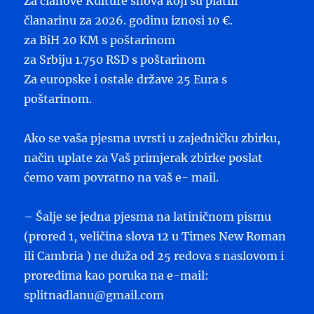
Za članove Kulture snova koji su platili
članarinu za 2026. godinu iznosi 10 €.
za BiH 20 KM s poštarinom
za Srbiju 1.750 RSD s poštarinom
Za europske i ostale države 25 Eura s
poštarinom.
Ako se vaša pjesma uvrsti u zajedničku zbirku,
način uplate za Vaš primjerak zbirke poslat
ćemo vam povratno na vaš e- mail.
– Šalje se jedna pjesma na latiničnom pismu
(prored 1, veličina slova 12 u Times New Roman
ili Cambria ) ne duža od 25 redova s naslovom i
proredima kao poruka na e-mail:
splitnadlanu@gmail.com