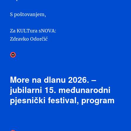
S poštovanjem,
Za KULTura sNOVA:
Zdravko Odorčić
Autor
Objavljeno
Zdravko Odorčić
30. svibnja 2026
dana
More na dlanu 2026. –
jubilarni 15. međunarodni
pjesnički festival, program