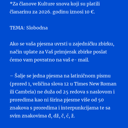
*Za članove Kulture snova koji su platili
članarinu za 2026. godinu iznosi 10 €.
TEMA: Slobodna
Ako se vaša pjesma uvrsti u zajedničku zbirku,
način uplate za Vaš primjerak zbirke poslat
ćemo vam povratno na vaš e- mail.
– Šalje se jedna pjesma na latiničnom pismu
(prored 1, veličina slova 12 u Times New Roman
ili Cambria) ne duža od 25 redova s naslovom i
proredima kao ni širina pjesme više od 50
znakova s proredima i interpunkcijama te sa
svim znakovima đ, dž, č, ć, ž.