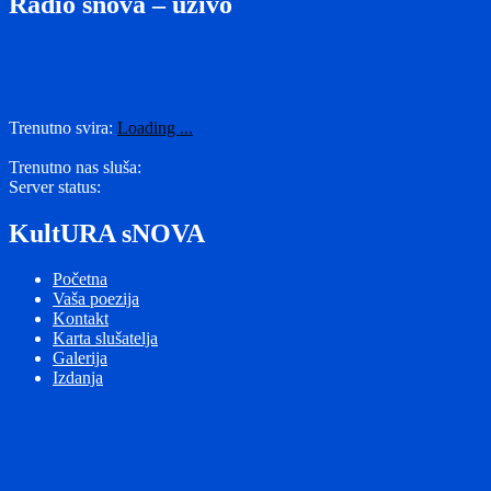
Radio snova – uživo
Trenutno svira:
Loading ...
Trenutno nas sluša:
Server status:
KultURA sNOVA
Početna
Vaša poezija
Kontakt
Karta slušatelja
Galerija
Izdanja
Radio Snova
Ponosno pokreće WordPress