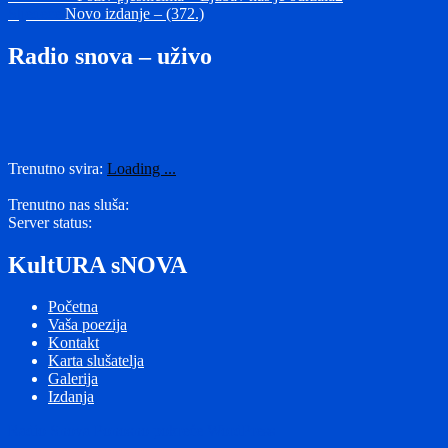
Sljedeća
objava:
Sljedeće
Novo izdanje – (372.)
objava
objava:
Radio snova – uživo
Trenutno svira:
Loading ...
Trenutno nas sluša:
Server status:
KultURA sNOVA
Početna
Vaša poezija
Kontakt
Karta slušatelja
Galerija
Izdanja
Radio Snova
Ponosno pokreće WordPress