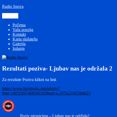
Preskoči
Radio Snova
na
sadržaj
Izbornik
Početna
Vaša poezija
Kontakt
Karta slušatelja
Galerija
Izdanja
Rezultati poziva- Ljubav nas je održala 2
Za rezultate Poziva klikni na link
https://www.facebook.com/photo/?
fbid=24010267468560105&set=a.107622302584623
Autor
Objavljeno
dana
Zdravko Odorčić
15. travnja 2025
Navigacija
Prethodna
Prethodno
Poziv pjesnicima – Ljubav nas je održala2