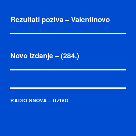
Navigacija
PRETHODNO
objava
Rezultati poziva – Valentinovo
Prethodna
objava:
SLJEDEĆE
Novo izdanje – (284.)
Sljedeća
objava:
RADIO SNOVA – UŽIVO