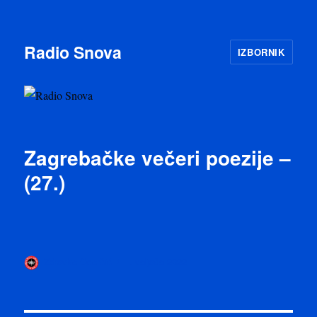
Radio Snova
IZBORNIK
Zagrebačke večeri poezije –
(27.)
Autor
Objavljeno
Zdravko Odorčić
1. veljače 2022
dana