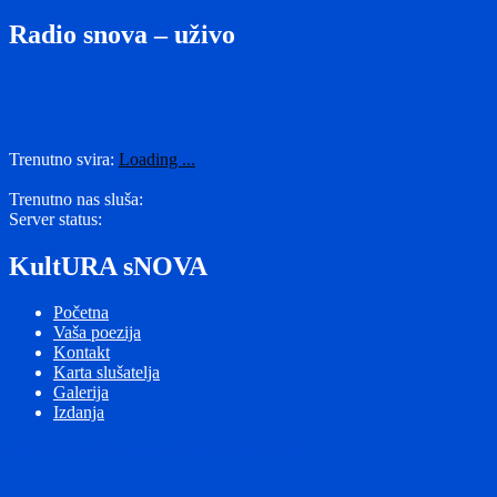
objava:
Radio snova – uživo
Trenutno svira:
Loading ...
Trenutno nas sluša:
Server status:
KultURA sNOVA
Početna
Vaša poezija
Kontakt
Karta slušatelja
Galerija
Izdanja
Radio Snova
Ponosno pokreće WordPress