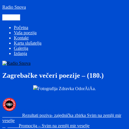
Preskoči
Radio Snova
na
sadržaj
Izbornik
Početna
Vaša poezija
Kontakt
Karta slušatelja
Galerija
Izdanja
Zagrebačke večeri poezije – (180.)
Autor
Objavljeno
dana
Zdravko Odorčić
6. prosinca 2018
Navigacija
Prethodna
Prethodno
Rezultati poziva- zajednička zbirka Svim na zemlji mir
objava:
veselje
objava
Sljedeća
Sljedeće
Promocija – Svim na zemlji mir veselje