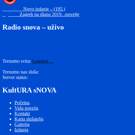
Zdravko Odorčić
28. lipnja 2019
Navigacija
Prethodna
Prethodno
Novo izdanje – (195.)
Sljedeća
objava:
Sljedeće
Zagreb na dlanu 2019. -povelje
objava
objava:
Radio snova – uživo
Trenutno svira:
Loading ...
Trenutno nas sluša:
Server status:
KultURA sNOVA
Početna
Vaša poezija
Kontakt
Karta slušatelja
Galerija
Izdanja