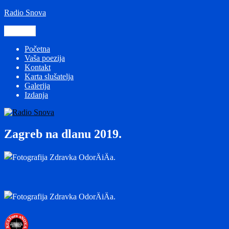
Preskoči
Radio Snova
na
sadržaj
Izbornik
Početna
Vaša poezija
Kontakt
Karta slušatelja
Galerija
Izdanja
Zagreb na dlanu 2019.
Autor
Objavljeno
dana