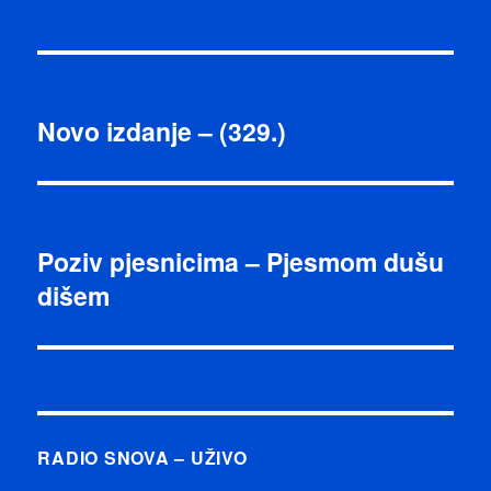
Navigacija
PRETHODNO
objava
Novo izdanje – (329.)
Prethodna
objava:
SLJEDEĆE
Poziv pjesnicima – Pjesmom dušu
Sljedeća
dišem
objava:
RADIO SNOVA – UŽIVO