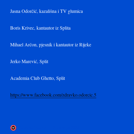
Jasna Odorčić, kazališna i TV glumica
Boris Krivec, kantautor iz Splita
Mihael Arčon, pjesnik i kantautor iz Rijeke
Jerko Marević, Split
Academia Club Ghetto, Split
https://www.facebook.com/zdravko.odorcic.5
Autor
Objavljeno
Zdravko Odorčić
24. srpnja 2023
dana