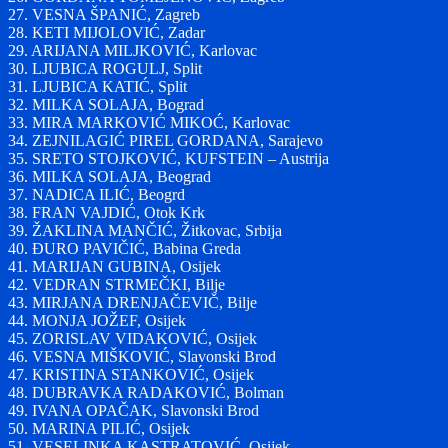
27. VESNA ŠPANIĆ, Zagreb
28. KETI MIJOLOVIĆ, Zadar
29. ARIJANA MILJKOVIĆ, Karlovac
30. LJUBICA ROGULJ, Split
31. LJUBICA KATIĆ, Split
32. MILKA SOLAJA, Bograd
33. MIRA MARKOVIĆ MIKOĆ, Karlovac
34. ZEJNILAGIĆ PIREL GORDANA, Sarajevo
35. SRETO STOJKOVIĆ, KUFSTEIN – Austrija
36. MILKA SOLAJA, Beograd
37. NADICA ILIĆ, Beogrd
38. FRAN VAJDIĆ, Otok Krk
39. ŽAKLINA MANČIĆ, Žitkovac, Srbija
40. ĐURO PAVIČIĆ, Babina Greda
41. MARIJAN GUBINA, Osijek
42. VEDRAN STRMEČKI, Bilje
43. MIRJANA DRENJAČEVIČ, Bilje
44. MONJA JOŽEF, Osijek
45. ZORISLAV VIDAKOVIĆ, Osijek
46. VESNA MIŠKOVIĆ, Slavonski Brod
47. KRISTINA STANKOVIĆ, Osijek
48. DUBRAVKA RADAKOVIĆ, Bolman
49. IVANA OPAČAK, Slavonski Brod
50. MARINA PILIĆ, Osijek
51. VESELINKA KASTRATOVIĆ, Osijek