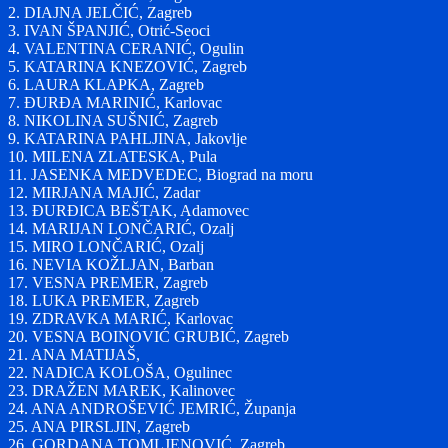
2. DIAJNA JELČIĆ, Zagreb
3. IVAN ŠPANJIĆ, Otrić-Seoci
4. VALENTINA CERANIĆ, Ogulin
5. KATARINA KNEZOVIĆ, Zagreb
6. LAURA KLAPKA, Zagreb
7. ĐURĐA MARINIĆ, Karlovac
8. NIKOLINA SUŠNIĆ, Zagreb
9. KATARINA PAHLJINA, Jakovlje
10. MILENA ZLATESKA, Pula
11. JASENKA MEDVEDEC, Biograd na moru
12. MIRJANA MAJIĆ, Zadar
13. ĐURĐICA BEŠTAK, Adamovec
14. MARIJAN LONČARIĆ, Ozalj
15. MIRO LONČARIĆ, Ozalj
16. NEVIA KOŽLJAN, Barban
17. VESNA PREMER, Zagreb
18. LUKA PREMER, Zagreb
19. ZDRAVKA MARIĆ, Karlovac
20. VESNA BOINOVIĆ GRUBIĆ, Zagreb
21. ANA MATIJAŠ,
22. NADICA KOLOŠA, Ogulinec
23. DRAŽEN MAREK, Kalinovec
24. ANA ANDROŠEVIĆ JEMRIĆ, Županja
25. ANA PIRSLJIN, Zagreb
26. GORDANA TOMLJENOVIĆ, Zagreb