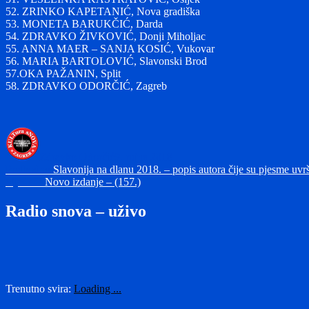
52. ZRINKO KAPETANIĆ, Nova gradiška
53. MONETA BARUKČIĆ, Darda
54. ZDRAVKO ŽIVKOVIĆ, Donji Miholjac
55. ANNA MAER – SANJA KOSIĆ, Vukovar
56. MARIA BARTOLOVIĆ, Slavonski Brod
57.OKA PAŽANIN, Split
58. ZDRAVKO ODORČIĆ, Zagreb
Autor
Objavljeno
dana
Zdravko Odorčić
9. rujna 2018
Navigacija
Prethodna
Prethodno
Slavonija na dlanu 2018. – popis autora čije su pjesme uvr
Sljedeća
objava:
Sljedeće
Novo izdanje – (157.)
objava
objava:
Radio snova – uživo
Trenutno svira:
Loading ...