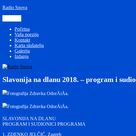
Preskoči
Radio Snova
na
sadržaj
Izbornik
Početna
Vaša poezija
Kontakt
Karta slušatelja
Galerija
Izdanja
Slavonija na dlanu 2018. – program i sudion
SLAVONIJA NA DLANU
PROGRAM I SUDIONICI PROGRAMA
1. ZDENKO JELČIĆ, Zagreb