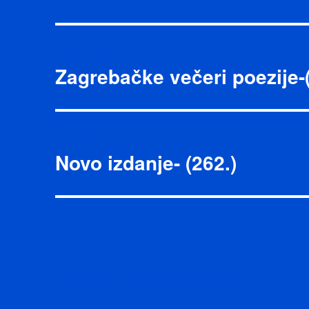
Navigacija
PRETHODNO
objava
Zagrebačke večeri poezije-
Prethodna
objava:
SLJEDEĆE
Novo izdanje- (262.)
Sljedeća
objava:
Radio Snova
Ponosno pokreće WordPress