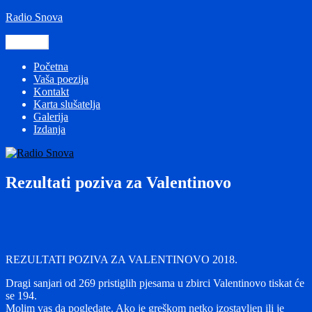
Preskoči
Radio Snova
na
sadržaj
Izbornik
Početna
Vaša poezija
Kontakt
Karta slušatelja
Galerija
Izdanja
Rezultati poziva za Valentinovo
REZULTATI POZIVA ZA VALENTINOVO 2018.
Dragi sanjari od 269 pristiglih pjesama u zbirci Valentinovo tiskat će
se 194.
Molim vas da pogledate. Ako je greškom netko izostavljen ili je