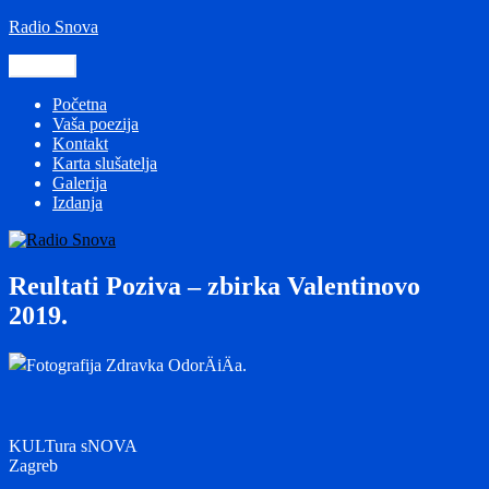
Preskoči
Radio Snova
na
sadržaj
Izbornik
Početna
Vaša poezija
Kontakt
Karta slušatelja
Galerija
Izdanja
Reultati Poziva – zbirka Valentinovo
2019.
KULTura sNOVA
Zagreb