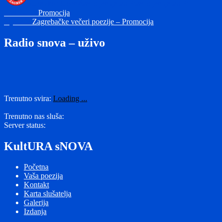
Zdravko Odorčić
28. siječnja 2019
28. siječnja 2019
Navigacija
Prethodna
Prethodno
Promocija
Sljedeća
objava:
Sljedeće
Zagrebačke večeri poezije – Promocija
objava
objava:
Radio snova – uživo
Trenutno svira:
Loading ...
Trenutno nas sluša:
Server status:
KultURA sNOVA
Početna
Vaša poezija
Kontakt
Karta slušatelja
Galerija
Izdanja