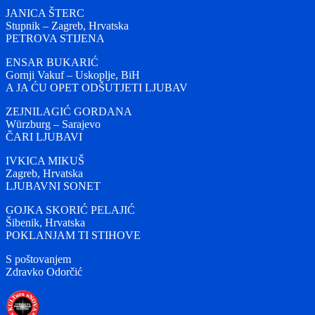
JANICA ŠTERC
Stupnik – Zagreb, Hrvatska
PETROVA STIJENA
ENSAR BUKARIĆ
Gornji Vakuf – Uskoplje, BiH
A JA ĆU OPET ODŠUTJETI LJUBAV
ZEJNILAGIĆ GORDANA
Würzburg – Sarajevo
ČARI LJUBAVI
IVKICA MIKUŠ
Zagreb, Hrvatska
LJUBAVNI SONET
GOJKA SKORIĆ PELAJIĆ
Šibenik, Hrvatska
POKLANJAM TI STIHOVE
S poštovanjem
Zdravko Odorčić
Autor
Objavljeno
dana