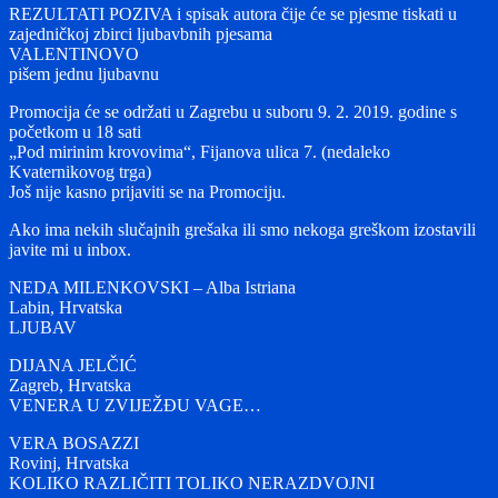
REZULTATI POZIVA i spisak autora čije će se pjesme tiskati u
zajedničkoj zbirci ljubavbnih pjesama
VALENTINOVO
pišem jednu ljubavnu
Promocija će se održati u Zagrebu u suboru 9. 2. 2019. godine s
početkom u 18 sati
„Pod mirinim krovovima“, Fijanova ulica 7. (nedaleko
Kvaternikovog trga)
Još nije kasno prijaviti se na Promociju.
Ako ima nekih slučajnih grešaka ili smo nekoga greškom izostavili
javite mi u inbox.
NEDA MILENKOVSKI – Alba Istriana
Labin, Hrvatska
LJUBAV
DIJANA JELČIĆ
Zagreb, Hrvatska
VENERA U ZVIJEŽĐU VAGE…
VERA BOSAZZI
Rovinj, Hrvatska
KOLIKO RAZLIČITI TOLIKO NERAZDVOJNI