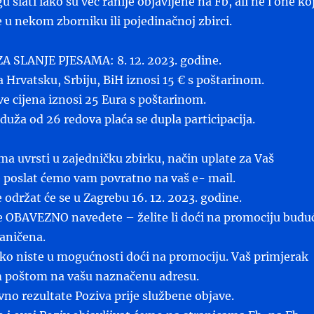
slati iako su već ranije objavljene na Fb, ali ne i one ko
e u nekom zborniku ili pojedinačnoj zbirci.
A SLANJE PJESAMA: 8. 12. 2023. godine.
a Hrvatsku, Srbiju, BiH iznosi 15 € s poštarinom.
ve cijena iznosi 25 Eura s poštarinom.
duža od 26 redova plaća se dupla participacija.
ma uvrsti u zajedničku zbirku, način uplate za Vaš
 poslat ćemo vam povratno na vaš e- mail.
 održat će se u Zagrebu 16. 12. 2023. godine.
e OBAVEZNO navedete – želite li doći na promociju budu
aničena.
ako niste u mogućnosti doći na promociju. Vaš primjerak
 poštom na vašu naznačenu adresu.
avno rezultate Poziva prije službene objave.