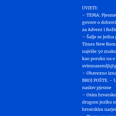
UVJETI:
– TEMA: Pjesme 
govore o dobrot
za Advent i Boži
– Šalje se jedna
Times New Roman
najviše 50 znako
kao poruku na e
svimnazemlji@
– Obavezno izna
BROJ POŠTE. – U
naslov pjesme
– Osim hrvatsko
drugom jeziku mo
hrvatskim narje