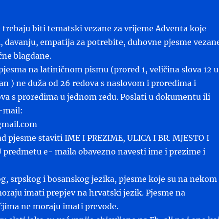
trebaju biti tematski vezane za vrijeme Adventa koje
i, davanju, empatija za potrebite, duhovne pjesme vezan
ćne blagdane.
 pjesma na latiničnom pismu (prored 1, veličina slova 12 u
 ) ne duža od 26 redova s naslovom i proredima i
va s proredima u jednom redu. Poslati u dokumentu ili
-mail:
gmail.com
d pjesme staviti IME I PREZIME, ULICA I BR. MJESTO I
 predmetu e- maila obavezno navesti ime i prezime i
g, srpskog i bosanskog jezika, pjesme koje su na nekom
raju imati prepjev na hrvatski jezik. Pjesme na
čjima ne moraju imati prevode.