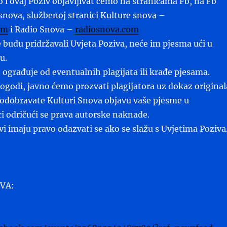
o i ovaj Poziv objavljivat ćemo na stranicama Fb, na Fb
 snova, službenoj stranici Kulture snova –
om
i Radio Snova –
radiosnova.com
ne budu pridržavali Uvjeta Poziva, neće im pjesma ući u
u.
 ograđuje od eventualnih plagijata ili krađe pjesama.
 dogodi, javno ćemo prozvati plagijatora uz dokaz original
odobravate Kulturi Snova objavu vaše pjesme u
ci odričući se prava autorske naknade.
svi imaju pravo odazvati se ako se slažu s Uvjetima Poziva
VA: