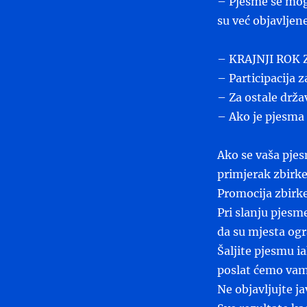
– Pjesme se mogu 
su već objavljen
– KRAJNJI ROK Z
– Participacija z
– Za ostale drža
– Ako je pjesma 
Ako se vaša pjes
primjerak zbirke
Promocija zbirke
Pri slanju pjesm
da su mjesta ogr
Šaljite pjesmu i
poslat ćemo vam
Ne objavljujte j