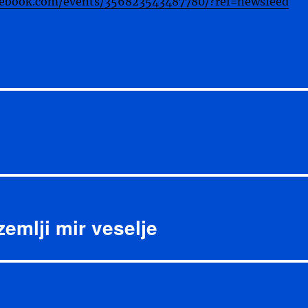
cebook.com/events/356823543487780/?ref=newsfeed
zemlji mir veselje