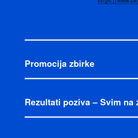
https://www.fa
Navigacija
PRETHODNO
objava
Promocija zbirke
Prethodna
objava:
SLJEDEĆE
Rezultati poziva – Svim na 
Sljedeća
objava: