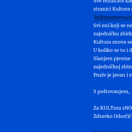
Sve rezultate ka
stranici Kultura
kulturasnova.c
Svi oni koji se 
zajedničku zbirk
Kultura snova se
U koliko se to i
Slanjem pjesme 
zajedničkoj zbir
Poziv je javan i 
S poštovanjem,
Za KULTura sNO
Zdravko Odorčić