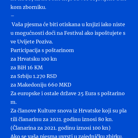
kom zborniku.
–
Vaša pjesma će biti otiskana u knjizi iako niste
u mogućnosti doći na Festival ako ispoštujete s
ve Uvijete Poziva.
Participacija s poštarinom
za Hrvatsku 100 kn
za BiH 16 KM
za Srbiju 1.270 RSD
za Makedoniju 660 MKD
Za europske i ostale države 25 Eura s poštarino
m.
Za članove Kulture snova iz Hrvatske koji su pla
tili članarinu za 2021. godinu iznosi 80 kn.
(Članarina za 2021. godinu iznosi 100 kn)
Ako se vaša pjesma uvrsti u zajedničku zbirku,