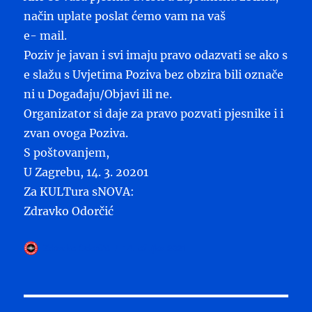
način uplate poslat ćemo vam na vaš
e- mail.
Poziv je javan i svi imaju pravo odazvati se ako s
e slažu s Uvjetima Poziva bez obzira bili označe
ni u Događaju/Objavi ili ne.
Organizator si daje za pravo pozvati pjesnike i i
zvan ovoga Poziva.
S poštovanjem,
U Zagrebu, 14. 3. 20201
Za KULTura sNOVA:
Zdravko Odorčić
Autor
Objavljeno
Zdravko Odorčić
14. ožujka 2021
dana
Navigacija