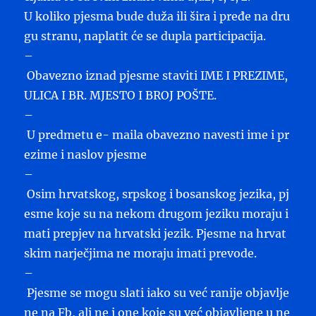
U koliko pjesma bude duža ili šira i pređe na dru
gu stranu, naplatit će se dupla participacija.
–
Obavezno iznad pjesme staviti IME I PREZIME,
ULICA I BR. MJESTO I BROJ POŠTE.
–
U predmetu e- maila obavezno navesti ime i pr
ezime i naslov pjesme
–
Osim hrvatskog, srpskog i bosanskog jezika, pj
esme koje su na nekom drugom jeziku moraju i
mati prepjev na hrvatski jezik. Pjesme na hrvat
skim narječjima ne moraju imati prevode.
–
Pjesme se mogu slati iako su već ranije objavlje
ne na Fb, ali ne i one koje su već objavljene u ne