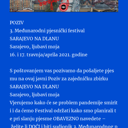
POZIV
3. Međunarodni pjesnički festival
SARAJEVO NA DLANU
Sarajevo, ljubavi moja
16. i 17. travnja/aprila 2021. godine
S poštovanjem vas pozivamo da pošaljete pjes
mu na ovaj javni Poziv za zajedničku zbirku
SARAJEVO NA DLANU
Sarajevo, ljubavi moja
Vjerujemo kako će se problem pandemije smirit
i i da ćemo Festival održati kako smo planirali t
e pri slanju pjesme OBAVEZNO navedete –
želite li DOĆI i biti sudionik 3. Međunarodnog p