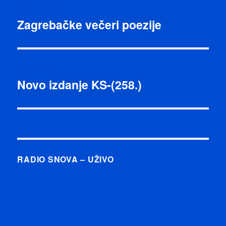
PRETHODNO
objava
Zagrebačke večeri poezije
Prethodna
objava:
SLJEDEĆE
Novo izdanje KS-(258.)
Sljedeća
objava:
RADIO SNOVA – UŽIVO