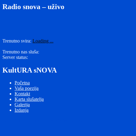
Radio snova – uživo
Trenutno svira:
Loading ...
Trenutno nas sluša:
Server status:
KultURA sNOVA
Početna
Vaša poezija
Kontakt
Karta slušatelja
Galerija
Izdanja
Radio Snova
Ponosno pokreće WordPress