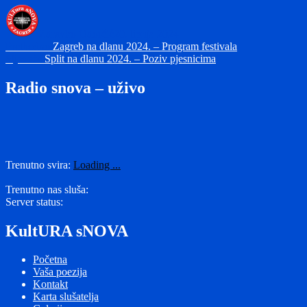
Autor
Objavljeno
dana
Zdravko Odorčić
20. lipnja 2024
Navigacija
Prethodna
Prethodno
Zagreb na dlanu 2024. – Program festivala
Sljedeća
objava:
Sljedeće
Split na dlanu 2024. – Poziv pjesnicima
objava
objava:
Radio snova – uživo
Trenutno svira:
Loading ...
Trenutno nas sluša:
Server status:
KultURA sNOVA
Početna
Vaša poezija
Kontakt
Karta slušatelja