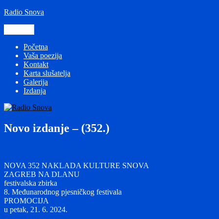
Preskoči
Radio Snova
na
sadržaj
Izbornik
Početna
Vaša poezija
Kontakt
Karta slušatelja
Galerija
Izdanja
Novo izdanje – (352.)
NOVA 352 NAKLADA KULTURE SNOVA
ZAGREB NA DLANU
festivalska zbirka
8. Međunarodnog pjesničkog festivala
PROMOCIJA
u petak, 21. 6. 2024.