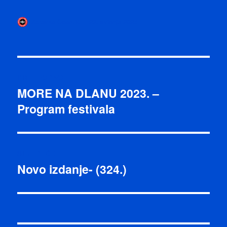
Autor
Objavljeno
Zdravko Odorčić
22. svibnja 2023
dana
Navigacija
PRETHODNO
objava
MORE NA DLANU 2023. –
Prethodna
Program festivala
objava:
SLJEDEĆE
Novo izdanje- (324.)
Sljedeća
objava: