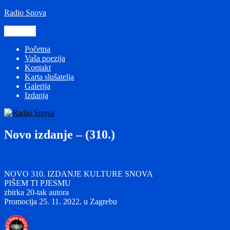
Preskoči
Radio Snova
na
sadržaj
Izbornik
Početna
Vaša poezija
Kontakt
Karta slušatelja
Galerija
Izdanja
Novo izdanje – (310.)
NOVO 310. IZDANJE KULTURE SNOVA
PIŠEM TI PJESMU
zbirka 20-tak autora
Promocija 25. 11. 2022. u Zagrebu
Autor
Objavljeno
dana