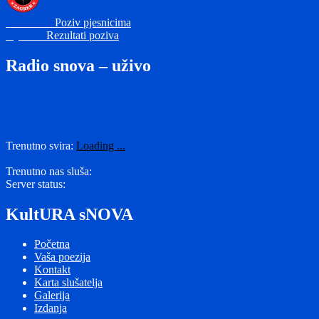
Zdravko Odorčić
22. studenoga 2022
Navigacija
Prethodna
Prethodno
Poziv pjesnicima
Sljedeća
objava:
Sljedeće
Rezultati poziva
objava
objava:
Radio snova – uživo
Trenutno svira:
Loading ...
Trenutno nas sluša:
Server status:
KultURA sNOVA
Početna
Vaša poezija
Kontakt
Karta slušatelja
Galerija
Izdanja