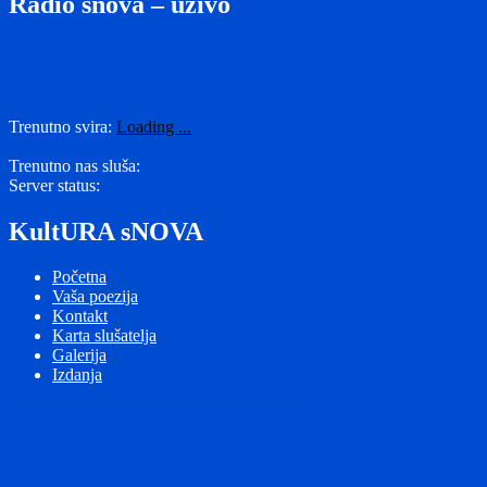
Radio snova – uživo
Trenutno svira:
Loading ...
Trenutno nas sluša:
Server status:
KultURA sNOVA
Početna
Vaša poezija
Kontakt
Karta slušatelja
Galerija
Izdanja
Radio Snova
Ponosno pokreće WordPress