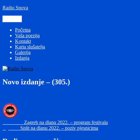
Preskoči
Radio Snova
na
sadržaj
Izbornik
Početna
Vaša poezija
Kontakt
Karta slušatelja
Galerija
Izdanja
Novo izdanje – (305.)
Autor
Objavljeno
dana
Zdravko Odorčić
24. lipnja 2022
Navigacija
Prethodna
Prethodno
Zagreb na dlanu 2022. – program festivala
Sljedeća
objava:
Sljedeće
Split na dlanu 2022. – poziv pjesnicima
objava
objava: