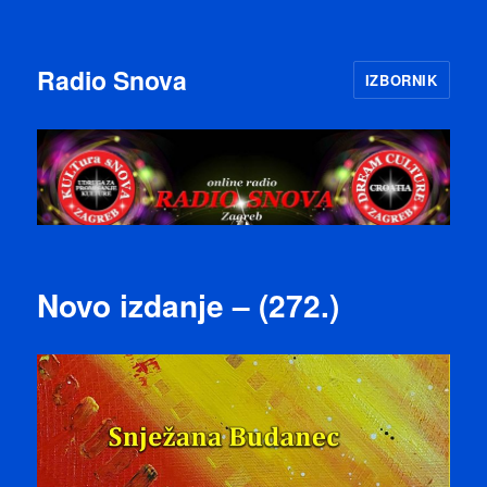
Radio Snova
IZBORNIK
Novo izdanje – (272.)