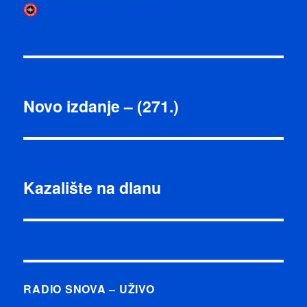
Autor
Objavljeno
Zdravko Odorčić
25. rujna 2021
dana
Navigacija
PRETHODNO
objava
Novo izdanje – (271.)
Prethodna
objava:
SLJEDEĆE
Kazalište na dlanu
Sljedeća
objava:
RADIO SNOVA – UŽIVO