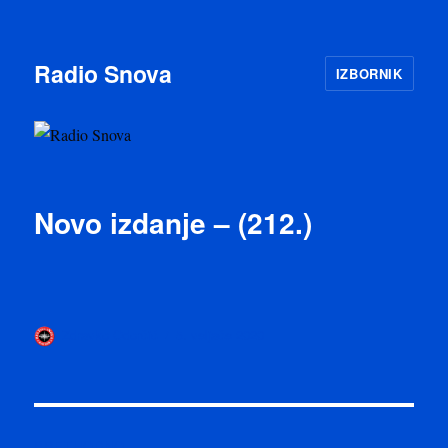
Radio Snova
IZBORNIK
Novo izdanje – (212.)
Autor
Objavljeno
Zdravko Odorčić
5. veljače 2020
dana
Navigacija
PRETHODNO