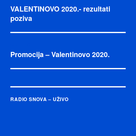
objava
VALENTINOVO 2020.- rezultati
Prethodna
poziva
objava:
SLJEDEĆE
Promocija – Valentinovo 2020.
Sljedeća
objava:
RADIO SNOVA – UŽIVO