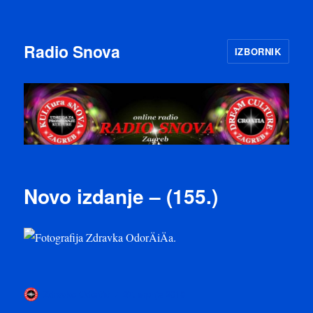
Radio Snova
IZBORNIK
Novo izdanje – (155.)
Autor
Objavljeno
Zdravko Odorčić
27. srpnja 2018
dana