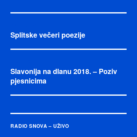
Navigacija
PRETHODNO
objava
Splitske večeri poezije
Prethodna
objava:
SLJEDEĆE
Slavonija na dlanu 2018. – Poziv
Sljedeća
pjesnicima
objava:
RADIO SNOVA – UŽIVO