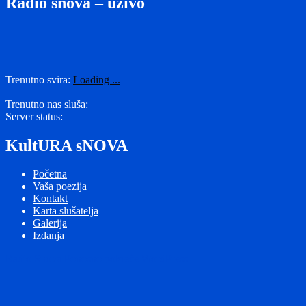
Radio snova – uživo
Trenutno svira:
Loading ...
Trenutno nas sluša:
Server status:
KultURA sNOVA
Početna
Vaša poezija
Kontakt
Karta slušatelja
Galerija
Izdanja
Radio Snova
Ponosno pokreće WordPress