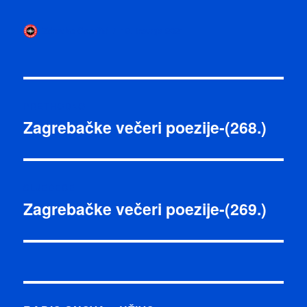
Autor
Objavljeno
Zdravko Odorčić
19. travnja 2021
dana
Navigacija
PRETHODNO
objava
Zagrebačke večeri poezije-(268.)
Prethodna
objava:
SLJEDEĆE
Zagrebačke večeri poezije-(269.)
Sljedeća
objava: