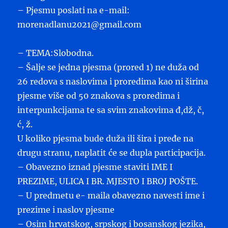
– Pjesmu poslati na e-mail:
morenadlanu2021@gmail.com
– TEMA:Slobodna.
– Šalje se jedna pjesma (prored 1) ne duža od
26 redova s naslovima i proredima kao ni širina
pjesme više od 50 znakova s proredima i
interpunkcijama te sa svim znakovima đ,dž, č,
ć, ž.
U koliko pjesma bude duža ili šira i pređe na
drugu stranu, naplatit će se dupla participacija.
– Obavezno iznad pjesme staviti IME I
PREZIME, ULICA I BR. MJESTO I BROJ POŠTE.
– U predmetu e- maila obavezno navesti ime i
prezime i naslov pjesme
– Osim hrvatskog, srpskog i bosanskog jezika,